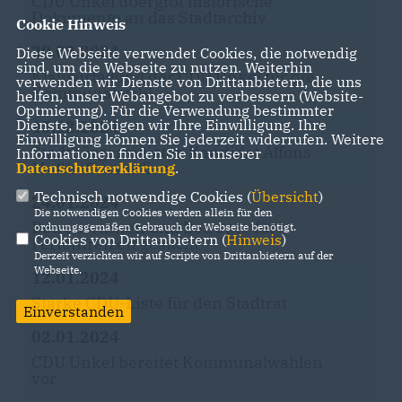
CDU Unkel übergibt historische
Dokumente an das Stadtarchiv
Cookie Hinweis
29.02.2024
Diese Webseite verwendet Cookies, die notwendig
sind, um die Webseite zu nutzen. Weiterhin
Klausurtagung der CDU Unkel für die
verwenden wir Dienste von Drittanbietern, die uns
Kommunalwahl
helfen, unser Webangebot zu verbessern (Website-
Optmierung). Für die Verwendung bestimmter
Dienste, benötigen wir Ihre Einwilligung. Ihre
15.02.2024
Einwilligung können Sie jederzeit widerrufen. Weitere
Stadtbürgermeister-Kandidat Alfons
Informationen finden Sie in unserer
Mußhoff ist online
Datenschutzerklärung
.
Technisch notwendige Cookies (
Übersicht
)
24.01.2024
Die notwendigen Cookies werden allein für den
Betreuerinnen und Betreuer für
ordnungsgemäßen Gebrauch der Webseite benötigt.
Cookies von Drittanbietern (
Hinweis
)
Ferienfreizeit gesucht
Derzeit verzichten wir auf Scripte von Drittanbietern auf der
Webseite.
12.01.2024
Starke CDU-Liste für den Stadtrat
Einverstanden
02.01.2024
CDU Unkel bereitet Kommunalwahlen
vor