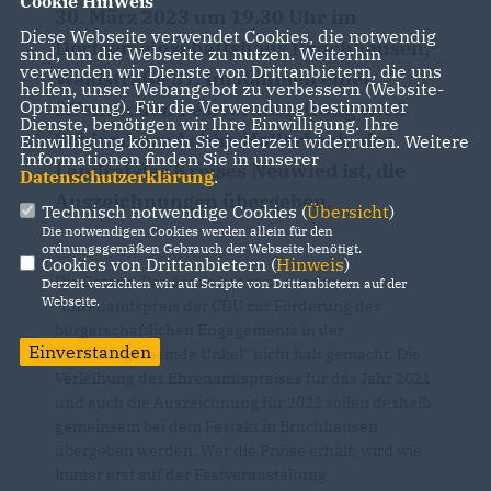
Cookie Hinweis
30. März 2023
um 19.30 Uhr im
Diese Webseite verwendet Cookies, die notwendig
Dorfgemeinschaftshaus Bruchhausen,
sind, um die Webseite zu nutzen. Weiterhin
verwenden wir Dienste von Drittanbietern, die uns
Waldstraße 31. Im Rahmen einer
helfen, unser Webangebot zu verbessern (Website-
Optmierung). Für die Verwendung bestimmter
öffentlichen Festveranstaltung
wird
Dienste, benötigen wir Ihre Einwilligung. Ihre
Schirmherr Achim Hallerbach, der
Einwilligung können Sie jederzeit widerrufen. Weitere
Informationen finden Sie in unserer
Landrat des Kreises Neuwied ist,
die
Datenschutzerklärung
.
Auszeichnungen übergeben.
Technisch notwendige Cookies (
Übersicht
)
Die notwendigen Cookies werden allein für den
ordnungsgemäßen Gebrauch der Webseite benötigt.
Cookies von Drittanbietern (
Hinweis
)
Die Corona-Pandemie hat auch vor dem
Derzeit verzichten wir auf Scripte von Drittanbietern auf der
Webseite.
"Ehrenamtspreis der CDU zur Förderung des
bürgerschaftlichen Engagements in der
Einverstanden
Verbandsgemeinde Unkel" nicht halt gemacht. Die
Verleihung des Ehrenamtspreises für das Jahr 2021
und auch die Auszeichnung für 2022 sollen deshalb
gemeinsam bei dem Festakt in Bruchhausen
übergeben werden. Wer die Preise erhält, wird wie
immer erst auf der Festveranstaltung