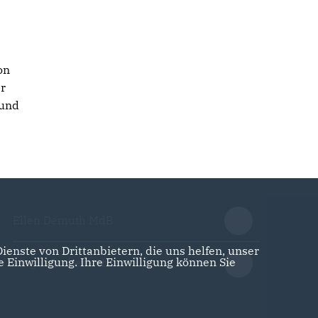
on
r
 und
Ellen Demuth MdB
enste von Drittanbietern, die uns helfen, unser
Einwilligung. Ihre Einwilligung können Sie
Mitgliederbereich