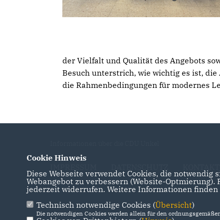
der Vielfalt und Qualität des Angebots s
Besuch unterstrich, wie wichtig es ist, d
die Rahmenbedingungen für modernes Lern
Informationen über die CDU Unkel
Cookie Hinweis
IMPRESSUM
DATENSCHUTZ
KONTAKT
Diese Webseite verwendet Cookies, die notwendig si
Webangebot zu verbessern (Website-Optmierung). Fü
jederzeit widerrufen. Weitere Informationen finden
Technisch notwendige Cookies (
Übersicht
)
Die notwendigen Cookies werden allein für den ordnungsgemäßen 