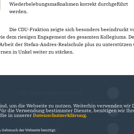
Wiederbelebungsmaßnahmen korrekt durchgeführt
werden.
Die CDU-Fraktion zeigte sich besonders beeindruckt v
owie dem riesigen Engagement des gesamten Kollegiums. De
ie Arbeit der Stefan-Andres-Realschule plus zu unterstützen
en in Unkel weiter zu stärken.
CDU Kreisverband Neuwied
nd, um die Webseite zu nutzen. Weiterhin verwenden wir Di
r die Verwendung bestimmter Dienste, benötigen wir Ihre 
CDU Rheinland-Pfalz
 Sie in unserer
Datenschutzerklärung
.
CDU Deutschlands
Gebrauch der Webseite benötigt.