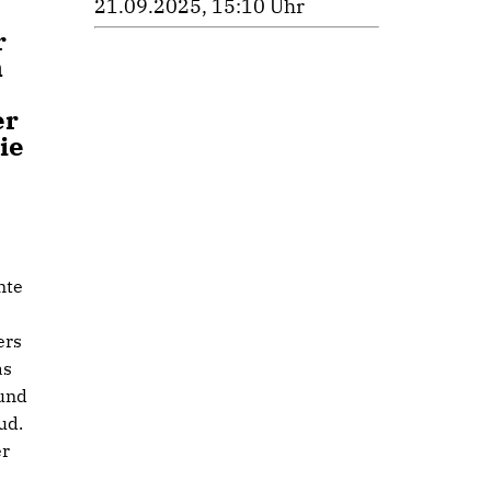
21.09.2025, 15:10 Uhr
r
n
er
ie
nte
ers
as
 und
ud.
er