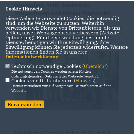
Innenstadt, statt. Zahlreiche
Cookie Hinweis
Bürgerinnen und Bürger folgten der
Diese Webseite verwendet Cookies, die notwendig
Einladung und nutzten die
sind, um die Webseite zu nutzen. Weiterhin
verwenden wir Dienste von Drittanbietern, die uns
Gelegenheit zum geselligen Austausch
helfen, unser Webangebot zu verbessern (Website-
Optmierung). Für die Verwendung bestimmter
in entspannter Atmosphäre.
Dienste, benötigen wir Ihre Einwilligung. Ihre
Einwilligung können Sie jederzeit widerrufen. Weitere
Informationen finden Sie in unserer
Datenschutzerklärung
.
Technisch notwendige Cookies (
Übersicht
)
Die notwendigen Cookies werden allein für den
ordnungsgemäßen Gebrauch der Webseite benötigt.
Cookies von Drittanbietern (
Hinweis
)
Derzeit verzichten wir auf Scripte von Drittanbietern auf der
Webseite.
Einverstanden
Bei regionalem Wein und kleinen Snacks kamen