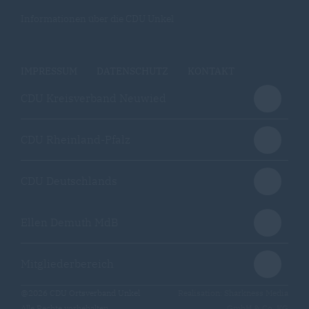
Informationen über die CDU Unkel
IMPRESSUM
DATENSCHUTZ
KONTAKT
CDU Kreisverband Neuwied
CDU Rheinland-Pfalz
CDU Deutschlands
Ellen Demuth MdB
Mitgliederbereich
@2026 CDU Ortsverband Unkel
Realisation: Sharkness Media
Alle Rechte vorbehalten.
GmbH & Co. KG