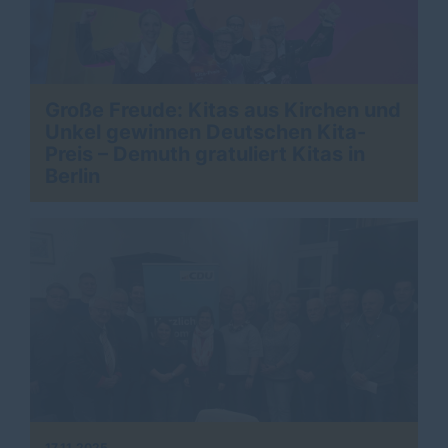
Große Freude: Kitas aus Kirchen und
Unkel gewinnen Deutschen Kita-
Preis – Demuth gratuliert Kitas in
Berlin
>
17.11.2025