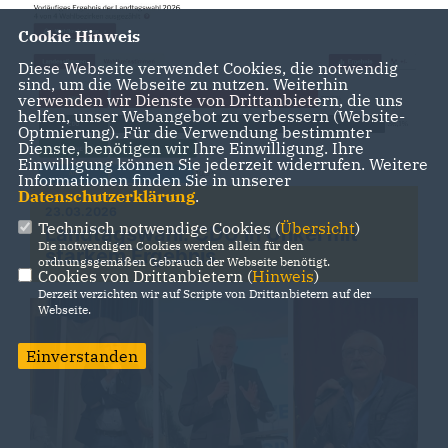
Cookie Hinweis
Diese Webseite verwendet Cookies, die notwendig
sind, um die Webseite zu nutzen. Weiterhin
verwenden wir Dienste von Drittanbietern, die uns
helfen, unser Webangebot zu verbessern (Website-
Optmierung). Für die Verwendung bestimmter
Dienste, benötigen wir Ihre Einwilligung. Ihre
Einwilligung können Sie jederzeit widerrufen. Weitere
Informationen finden Sie in unserer
Datenschutzerklärung
.
23.03.2026
Technisch notwendige Cookies (
Übersicht
)
Landtagswahl: CDU in Unkel mit
Die notwendigen Cookies werden allein für den
starkem Ergebnis
ordnungsgemäßen Gebrauch der Webseite benötigt.
Cookies von Drittanbietern (
Hinweis
)
Derzeit verzichten wir auf Scripte von Drittanbietern auf der
Webseite.
Einverstanden