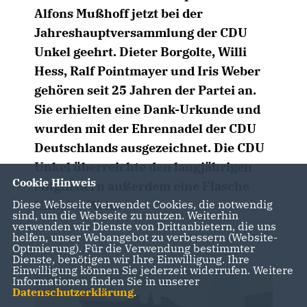
Alfons Mußhoff jetzt bei der
Jahreshauptversammlung der CDU
Unkel geehrt. Dieter Borgolte, Willi
Hess, Ralf Pointmayer und Iris Weber
gehören seit 25 Jahren der Partei an.
Sie erhielten eine Dank-Urkunde und
wurden mit der Ehrennadel der CDU
Deutschlands ausgezeichnet. Die CDU
Unkel überreichte den langjährigen
Cookie Hinweis
Mitgliedern außerdem eine Flasche
Diese Webseite verwendet Cookies, die notwendig
Unkeler Wein.
sind, um die Webseite zu nutzen. Weiterhin
verwenden wir Dienste von Drittanbietern, die uns
helfen, unser Webangebot zu verbessern (Website-
Optmierung). Für die Verwendung bestimmter
Dienste, benötigen wir Ihre Einwilligung. Ihre
Einwilligung können Sie jederzeit widerrufen. Weitere
Informationen finden Sie in unserer
Datenschutzerklärung
.