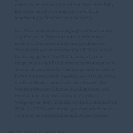
nicht“, stellte Alfons Mußhoff fest. Statt einer Billig-
Reparatur sei eine Lösung erforderlich, die
langfristig den Spielbetrieb sicherstelle.
CDU-Ortsvorsitzender Wolfgang von Keitz dankte
den Aktiven im Vorstand und in der Stadtrats-
Fraktion: „Wir haben durch eine geschlossene
Teamleistung ein hervorragendes Bild in der Stadt
Unkel abgegeben.“ Die CDU habe sich bei der
Umgestaltung des Bahnhofsvorplatzes eingebracht,
aber auch ganz klar die Ablehnung einer massiven
Bebauung des Löwenburggeländes oder den Abriss
des Mies-Hauses zum Ausdruck gebracht. „Die
Wähler geben ihre Stimmen Kandidatinnen und
Kandidaten, denen sie vertrauen“, erklärte
Wolfgang von Keitz mit Blick auf die Kommunalwahl
2024. Die CDU werde durch gute Sacharbeit um das
Vertrauen der Bürgerinnen und Bürger werben.
25.07.2023, 00:00 Uhr