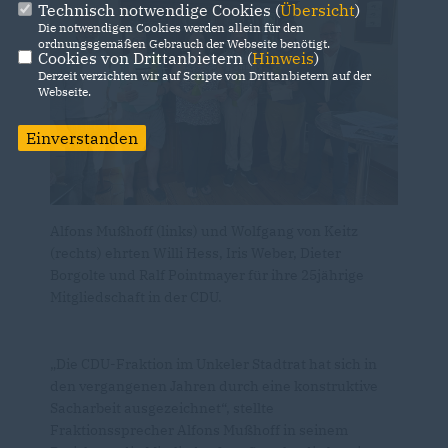
Technisch notwendige Cookies (
Übersicht
)
Die notwendigen Cookies werden allein für den
ordnungsgemäßen Gebrauch der Webseite benötigt.
Cookies von Drittanbietern (
Hinweis
)
Derzeit verzichten wir auf Scripte von Drittanbietern auf der
Webseite.
Einverstanden
Alfons Mußhoff (links) und Wolfgang von Keitz
(rechts) ehrten Willi Hess, Iris Weber, Dieter
Borgolte und Ralf Pointmayer für ihre 25jährige
Mitgliedschaft in der CDU.
Die CDU-Fraktion im Unkeler Stadtrat hat sich in
den vergangenen Jahren durch eine konstruktive
Sacharbeit ausgezeichnet“, stellte
Fraktionssprecher Alfons Mußhoff in seinem