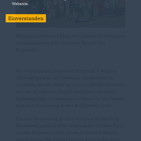
Webseite.
Einverstanden
Begeistert waren die Pänz der Unkeler Ferienfreizeit
im vergangenen Jahr bei ihrem Besuch der
Feuerwehr
Die Ferienfreizeit startet am Mittwoch, 7. August
2024 mit Spaß in der Turnhalle. Die Badminton-
Abteilung des SV Unkel baut einen AWARI-Parcours
auf, der Abenteuer, Wagnis und Risiko verspricht.
Außerdem gibt es Kennenlern-Spiele für die Kinder
und eine Einführung in den Badminton-Sport.
Für den Donnerstag ist eine Fahrt zur RömerWelt,
Rheinbrohl geplant. Hier erfahren die Unkeler Pänz,
wie die Römer vor 2000 Jahren in unserer Region
gelebt haben. Die Kinder können auch selbst aktiv