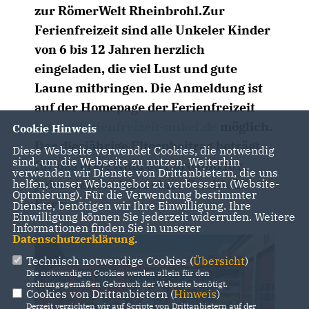
zur RömerWelt Rheinbrohl.Zur
Ferienfreizeit sind alle Unkeler Kinder
von 6 bis 12 Jahren herzlich
eingeladen, die viel Lust und gute
Laune mitbringen. Die Anmeldung ist
auf der Homepage der Ferienfreizeit
https://ferienfreizeit-unkel.de
möglich.
Cookie Hinweis
Der diesjährige Elternbeitrag beträgt
Diese Webseite verwendet Cookies, die notwendig
sind, um die Webseite zu nutzen. Weiterhin
für das erste Kind 60 Euro und für
verwenden wir Dienste von Drittanbietern, die uns
jedes weitere Kind einer Familie 50
helfen, unser Webangebot zu verbessern (Website-
Optmierung). Für die Verwendung bestimmter
Euro.
Dienste, benötigen wir Ihre Einwilligung. Ihre
Einwilligung können Sie jederzeit widerrufen. Weitere
Informationen finden Sie in unserer
Datenschutzerklärung
.
Technisch notwendige Cookies (
Übersicht
)
Die notwendigen Cookies werden allein für den
ordnungsgemäßen Gebrauch der Webseite benötigt.
Cookies von Drittanbietern (
Hinweis
)
Derzeit verzichten wir auf Scripte von Drittanbietern auf der