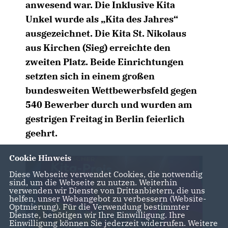
anwesend war. Die Inklusive Kita
Unkel wurde als „Kita des Jahres“
ausgezeichnet. Die Kita St. Nikolaus
aus Kirchen (Sieg) erreichte den
zweiten Platz. Beide Einrichtungen
setzten sich in einem großen
bundesweiten Wettbewerbsfeld gegen
540 Bewerber durch und wurden am
gestrigen Freitag in Berlin feierlich
geehrt.
Cookie Hinweis
Diese Webseite verwendet Cookies, die notwendig
sind, um die Webseite zu nutzen. Weiterhin
verwenden wir Dienste von Drittanbietern, die uns
helfen, unser Webangebot zu verbessern (Website-
Optmierung). Für die Verwendung bestimmter
Dienste, benötigen wir Ihre Einwilligung. Ihre
Einwilligung können Sie jederzeit widerrufen. Weitere