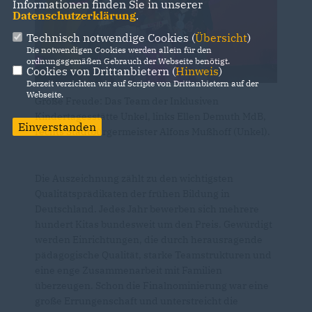
Informationen finden Sie in unserer
Datenschutzerklärung
.
Technisch notwendige Cookies (
Übersicht
)
Die notwendigen Cookies werden allein für den
ordnungsgemäßen Gebrauch der Webseite benötigt.
Cookies von Drittanbietern (
Hinweis
)
Derzeit verzichten wir auf Scripte von Drittanbietern auf der
Webseite.
Große Freude: Das Team der Inklusiven
Kindertagesstätte Unkel, links Ellen Demuth MdB,
Einverstanden
rechts Stadtbürgermeister Alfons Mußhoff (Unkel).
Die Auszeichnung zählt zu den wichtigsten
Qualitätsprädikaten der frühen Bildung in
Deutschland. Jedes Jahr bewerben sich mehrere
hundert Kitas bundesweit um den Preis. Gewürdigt
werden Einrichtungen, die durch herausragende
pädagogische Qualität, starke Teamstrukturen und
eine enge Zusammenarbeit mit Familien
überzeugen. Schon die Finalnominierung war eine
große Errungenschaft und unterstreicht die